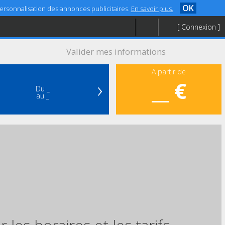
OK
 personnalisation des annonces publicitaires.
En savoir plus.
[ Connexion ]
Valider mes informations
A partir de
›
__ €
Du _
au _