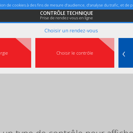
sation de cookies à des fins de mesure d'audience, d'analyse du trafic, et de
CONTRÔLE TECHNIQUE
Prise de rendez-vous en ligne
Choisir un rendez-vous
‹
ergie
Choisir le contrôle